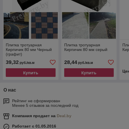
Плитка тротуарная
Плитка тротуарная
Пли
Кирпичик 80 мм Черный
Кирпичик 80 мм серый
Ки
(графит)
39,32
28,44
руб./кв.м
руб./кв.м
Це
Купить
Купить
О нас
Рейтинг не сформирован
Менее 5 отзывов за последний год
Компания продает на
Deal.by
Работает с 01.05.2016