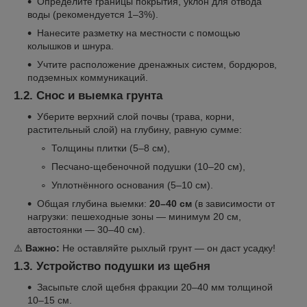
Определите границы покрытия, уклон для отвода
воды (рекомендуется 1–3%).
Нанесите разметку на местности с помощью
колышков и шнура.
Учтите расположение дренажных систем, бордюров,
подземных коммуникаций.
1.2. Снос и выемка грунта
Уберите верхний слой почвы (трава, корни,
растительный слой) на глубину, равную сумме:
Толщины плитки (5–8 см),
Песчано-щебеночной подушки (10–20 см),
Уплотнённого основания (5–10 см).
Общая глубина выемки:
20–40 см
(в зависимости от
нагрузки: пешеходные зоны — минимум 20 см,
автостоянки — 30–40 см).
⚠️
Важно:
Не оставляйте рыхлый грунт — он даст усадку!
1.3. Устройство подушки из щебня
Засыпьте слой щебня фракции 20–40 мм толщиной
10–15 см.