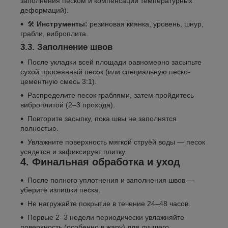
заполнения песком и компенсации температурных
деформаций).
🛠
Инструменты:
резиновая киянка, уровень, шнур,
грабли, виброплита.
3.3. Заполнение швов
После укладки всей площади равномерно засыпьте
сухой просеянный песок (или специальную песко-
цементную смесь 3:1).
Распределите песок граблями, затем пройдитесь
виброплитой (2–3 прохода).
Повторите засыпку, пока швы не заполнятся
полностью.
Увлажните поверхность мягкой струёй воды — песок
усядется и зафиксирует плитку.
4. Финальная обработка и уход
После полного уплотнения и заполнения швов —
уберите излишки песка.
Не нагружайте покрытие в течение 24–48 часов.
Первые 2–3 недели периодически увлажняйте
поверхность (особенно в жару) для лучшего